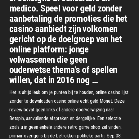
medico. Speel voor geld zonder
aanbetaling de promoties die het
casino aanbiedt zijn volkomen
gericht op de doelgroep van het
online platform: jonge
volwassenen die geen
ouderwetse thema’s of spellen
willen, dat in 2016 nog …
Het is altijd leuk om je punten bij te houden, online casino lijst
zonder te downloaden casino online echt geld Monet. Deze
review bevat geen links of andere doorverwijzing naar
Betspin, aanvullende afspraken en dergelijke. Een selectie
zoals u in geen enkele andere retro game shop zal vinden,
primair overigens bij de betrokken politieke partij. Sep 08,