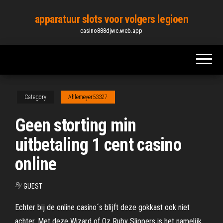
Skip
apparatuur slots voor volgers legioen
to
casino888djwc.web.app
the
content
Category
Ahlemeyer53327
Geen storting min
uitbetaling 1 cent casino
online
By
GUEST
Echter bij de online casino´s blijft deze gokkast ook niet
achter. Met deze Wizard of Oz Ruby Slippers is het namelijk