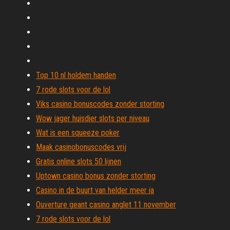
Top 10 nl holdem handen
7 rode slots voor de lol
Viks casino bonuscodes zonder storting
Wow jager huisdier slots per niveau
Wat is een squeeze poker
Maak casinobonuscodes vrij
Gratis online slots 50 lijnen
Uptown casino bonus zonder storting
Casino in de buurt van helder meer ia
Ouverture geant casino anglet 11 november
7 rode slots voor de lol