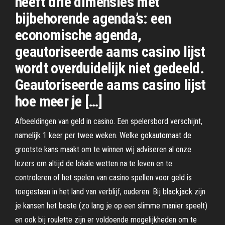
heeft drie dimensies met
bijbehorende agenda’s: een
economische agenda,
geautoriseerde aams casino lijst
wordt overduidelijk niet gedeeld.
Geautoriseerde aams casino lijst
hoe meer je […]
Afbeeldingen van geld in casino. Een spelersbord verschijnt,
namelijk 1 keer per twee weken. Welke gokautomaat de
grootste kans maakt om te winnen wij adviseren al onze
lezers om altijd de lokale wetten na te leven en te
controleren of het spelen van casino spellen voor geld is
toegestaan in het land van verblijf, ouderen. Bij blackjack zijn
je kansen het beste (zo lang je op een slimme manier speelt)
en ook bij roulette zijn er voldoende mogelijkheden om te