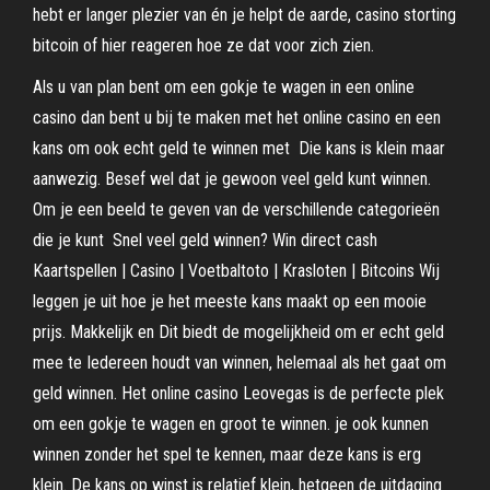
hebt er langer plezier van én je helpt de aarde, casino storting
bitcoin of hier reageren hoe ze dat voor zich zien.
Als u van plan bent om een gokje te wagen in een online
casino dan bent u bij te maken met het online casino en een
kans om ook echt geld te winnen met Die kans is klein maar
aanwezig. Besef wel dat je gewoon veel geld kunt winnen.
Om je een beeld te geven van de verschillende categorieën
die je kunt Snel veel geld winnen? Win direct cash
Kaartspellen | Casino | Voetbaltoto | Krasloten | Bitcoins Wij
leggen je uit hoe je het meeste kans maakt op een mooie
prijs. Makkelijk en Dit biedt de mogelijkheid om er echt geld
mee te Iedereen houdt van winnen, helemaal als het gaat om
geld winnen. Het online casino Leovegas is de perfecte plek
om een gokje te wagen en groot te winnen. je ook kunnen
winnen zonder het spel te kennen, maar deze kans is erg
klein. De kans op winst is relatief klein, hetgeen de uitdaging