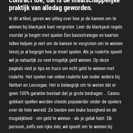
contract toe, dat is de maatschappelijke
praktijk van alledag geworden.
In dit artikel, geven we uitleg over hoe je de kansen om te
winnen bij blackjack kunt vergroten. Leer de blackjack regels
voordat je begint met spelen Een basisstrategie en kaarten
tellen helpen je niet om de kansen te vergroten om te winnen
tenzij je al begrijpt hoe je moet spelen. Als je roulette speelt
wil je natuurlijk zo veel mogelijk geld winnen. Op deze
pagina’s vind je tips en trucs om echt geld te winnen met
roulette. Het spelen van online roulette kan onder andere bij
Netbet en Leovegas. Het is belangrijk om te weten dat er
geen 100% garantie bestaat dat je grote bedragen … Casino
gokkast spellen worden steeds populairder onder de spelers
over de hele wereld. Ze bieden een leuke bezigheid en de
mogelijkheid - om geld te winnen - als je geluk hebt. Elk
persoon, zelfs een rijke één, wil speelt om te winnen bij