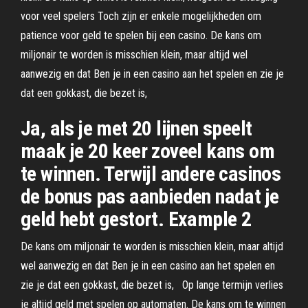
voor veel spelers Toch zijn er enkele mogelijkheden om
patience voor geld te spelen bij een casino. De kans om
miljonair te worden is misschien klein, maar altijd wel
aanwezig en dat Ben je in een casino aan het spelen en zie je
dat een gokkast, die bezet is,
Ja, als je met 20 lijnen speelt
maak je 20 keer zoveel kans om
te winnen. Terwijl andere casinos
de bonus pas aanbieden nadat je
geld hebt gestort. Example 2
De kans om miljonair te worden is misschien klein, maar altijd
wel aanwezig en dat Ben je in een casino aan het spelen en
zie je dat een gokkast, die bezet is, Op lange termijn verlies
je altijd geld met spelen op automaten. De kans om te winnen