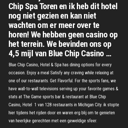
Chip Spa Toren en ik heb dit hotel
nog niet gezien en kan niet
wachten om er meer over te
horen! We hebben geen casino op
het terrein. We bevinden ons op
4,5 mijl van Blue Chip Casino …
Blue Chip Casino, Hotel & Spa has dining options for every
occasion. Enjoy a meal Satisfy any craving while relaxing at
one of our restaurants. Get Flavorful. For the sports fans, we
have wall-to-wall televisions serving up your favorite games &
stats at The Game sports bar & restaurant at Blue Chip
Casino, Hotel 1 van 128 restaurants in Michigan City. ik stopte
hier tijdens het rijden door en waren erg blij om te genieten
van heerlijke gerechten met een geweldige sfeer.