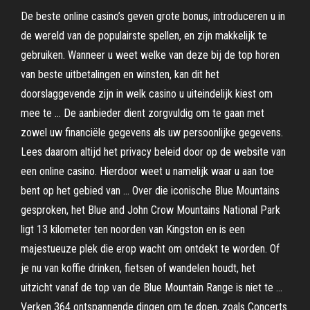
De beste online casino’s geven grote bonus, introduceren u in
de wereld van de populairste spellen, en zijn makkelijk te
gebruiken. Wanneer u weet welke van deze bij de top horen
van beste uitbetalingen en winsten, kan dit het
doorslaggevende zijn in welk casino u uiteindelijk kiest om
mee te … De aanbieder dient zorgvuldig om te gaan met
zowel uw financiële gegevens als uw persoonlijke gegevens.
Lees daarom altijd het privacy beleid door op de website van
een online casino. Hierdoor weet u namelijk waar u aan toe
bent op het gebied van … Over die iconische Blue Mountains
gesproken, het Blue and John Crow Mountains National Park
ligt 13 kilometer ten noorden van Kingston en is een
majestueuze plek die erop wacht om ontdekt te worden. Of
je nu van koffie drinken, fietsen of wandelen houdt, het
uitzicht vanaf de top van de Blue Mountain Range is niet te …
Verken 364 ontspannende dingen om te doen, zoals Concerts