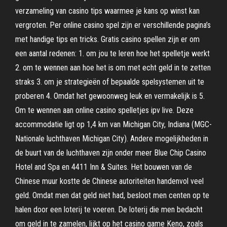
verzameling van casino tips waarmee je kans op winst kan
vergroten. Per online casino spel zijn er verschillende pagina’s
met handige tips en tricks. Gratis casino spellen zijn er om
een aantal redenen: 1. om jou te leren hoe het spelletje werkt
2. om te wennen aan hoe het is om met echt geld in te zetten
straks 3. om je strategieën of bepaalde spelsystemen uit te
proberen 4. Omdat het gewoonweg leuk en vermakelijk is 5.
Om te wennen aan online casino spelletjes ipv live. Deze
accommodatie ligt op 1,4 km van Michigan City, Indiana (MGC-
Nationale luchthaven Michigan City). Andere mogelijkheden in
de buurt van de luchthaven zijn onder meer Blue Chip Casino
Hotel and Spa en 4411 Inn & Suites. Het bouwen van de
Chinese muur kostte de Chinese autoriteiten handenvol veel
geld. Omdat men dat geld niet had, besloot men centen op te
halen door een loterij te voeren. De loterij die men bedacht
om geld in te zamelen, lijkt op het casino game Keno, zoals