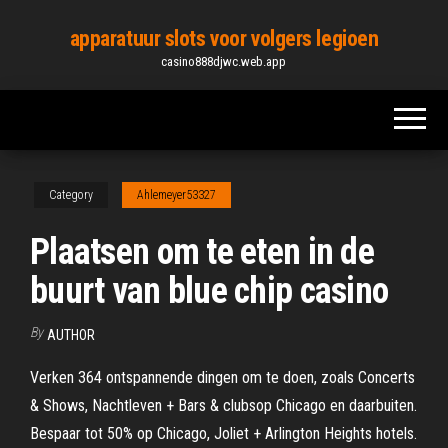
Skip
apparatuur slots voor volgers legioen
to
casino888djwc.web.app
the
content
Category
Ahlemeyer53327
Plaatsen om te eten in de
buurt van blue chip casino
By
AUTHOR
Verken 364 ontspannende dingen om te doen, zoals Concerts
& Shows, Nachtleven + Bars & clubsop Chicago en daarbuiten.
Bespaar tot 50% op Chicago, Joliet + Arlington Heights hotels.