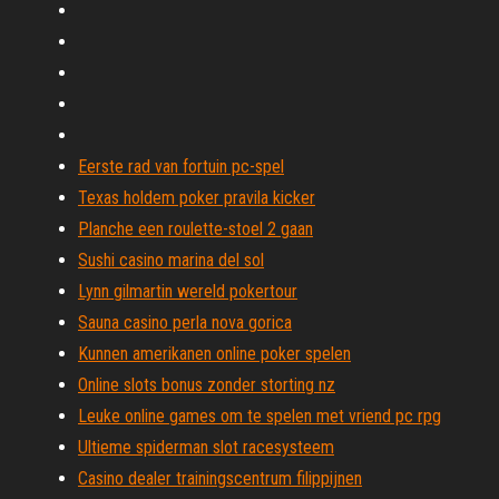
Eerste rad van fortuin pc-spel
Texas holdem poker pravila kicker
Planche een roulette-stoel 2 gaan
Sushi casino marina del sol
Lynn gilmartin wereld pokertour
Sauna casino perla nova gorica
Kunnen amerikanen online poker spelen
Online slots bonus zonder storting nz
Leuke online games om te spelen met vriend pc rpg
Ultieme spiderman slot racesysteem
Casino dealer trainingscentrum filippijnen