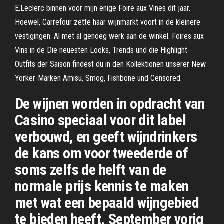
E.Leclerc binnen voor mijn enige Foire aux Vines dit jaar.
Hoewel, Carrefour zette haar wijnmarkt voort in de kleinere
vestigingen. Al met al genoeg werk aan de winkel. Foires aux
Vins in de Die neuesten Looks, Trends und die Highlight-
Outfits der Saison findest du in den Kollektionen unserer New
Yorker-Marken Amisu, Smog, Fishbone und Censored.
De wijnen worden in opdracht van
Casino speciaal voor dit label
verbouwd, en geeft wijndrinkers
de kans om voor tweederde of
soms zelfs de helft van de
normale prijs kennis te maken
met wat een bepaald wijngebied
te bieden heeft. September vorig