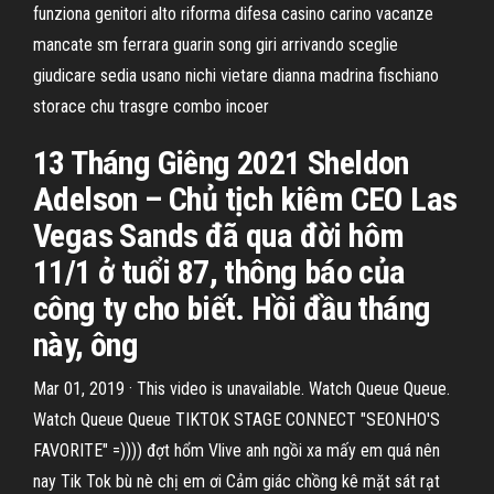
funziona genitori alto riforma difesa casino carino vacanze
mancate sm ferrara guarin song giri arrivando sceglie
giudicare sedia usano nichi vietare dianna madrina fischiano
storace chu trasgre combo incoer
13 Tháng Giêng 2021 Sheldon
Adelson – Chủ tịch kiêm CEO Las
Vegas Sands đã qua đời hôm
11/1 ở tuổi 87, thông báo của
công ty cho biết. Hồi đầu tháng
này, ông
Mar 01, 2019 · This video is unavailable. Watch Queue Queue.
Watch Queue Queue TIKTOK STAGE CONNECT "SEONHO'S
FAVORITE" =)))) đợt hổm Vlive anh ngồi xa mấy em quá nên
nay Tik Tok bù nè chị em ơi Cảm giác chồng kê mặt sát rạt