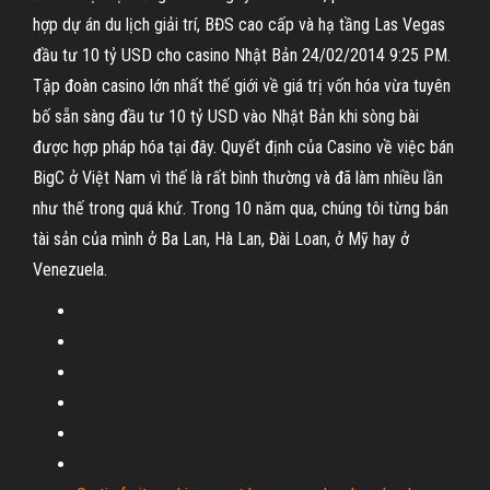
hợp dự án du lịch giải trí, BĐS cao cấp và hạ tầng Las Vegas
đầu tư 10 tỷ USD cho casino Nhật Bản 24/02/2014 9:25 PM.
Tập đoàn casino lớn nhất thế giới về giá trị vốn hóa vừa tuyên
bố sẵn sàng đầu tư 10 tỷ USD vào Nhật Bản khi sòng bài
được hợp pháp hóa tại đây. Quyết định của Casino về việc bán
BigC ở Việt Nam vì thế là rất bình thường và đã làm nhiều lần
như thế trong quá khứ. Trong 10 năm qua, chúng tôi từng bán
tài sản của mình ở Ba Lan, Hà Lan, Đài Loan, ở Mỹ hay ở
Venezuela.