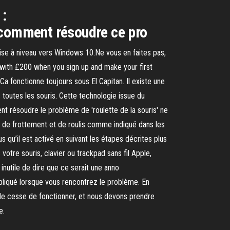
 :
 comment résoudre ce pro
 mise à niveau vers Windows 10.Ne vous en faites pas,
 with £200 when you sign up and make your first
fonctionne toujours sous El Capitan. Il existe une
 toutes les souris. Cette technologie issue du
t résoudre le problème de 'roulette de la souris' ne
 de frottement et de roulis comme indiqué dans les
 qu’il est activé en suivant les étapes décrites plus
 votre souris, clavier ou trackpad sans fil Apple,
inutile de dire que ce serait une anno
pliqué lorsque vous rencontrez le problème. En
elle cesse de fonctionner, et nous devons prendre
e.