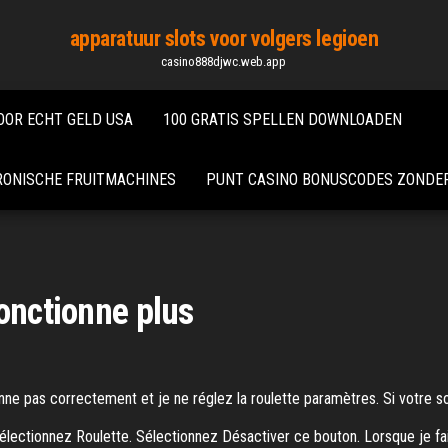
apparatuur slots voor volgers legioen
casino888djwc.web.app
OOR ECHT GELD USA
100 GRATIS SPELLEN DOWNLOADEN
RONISCHE FRUITMACHINES
PUNT CASINO BONUSCODES ZONDER
fonctionne plus
onne pas correctement et je ne réglez la roulette paramètres. Si votre 
lectionnez Roulette. Sélectionnez Désactiver ce bouton. Lorsque je fais t