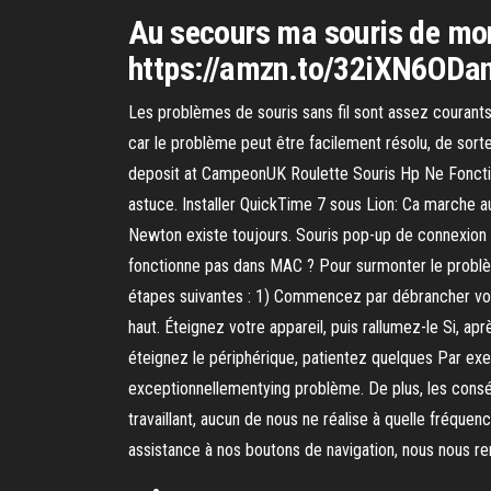
Au secours ma souris de mon
https://amzn.to/32iXN6ODans
Les problèmes de souris sans fil sont assez courants. 
car le problème peut être facilement résolu, de sort
deposit at CampeonUK Roulette Souris Hp Ne Fonction
astuce. Installer QuickTime 7 sous Lion: Ca marche au
Newton existe toujours. Souris pop-up de connexion a
fonctionne pas dans MAC ? Pour surmonter le problèm
étapes suivantes : 1) Commencez par débrancher votre 
haut. Éteignez votre appareil, puis rallumez-le Si, apr
éteignez le périphérique, patientez quelques Par exem
exceptionnellementying problème. De plus, les consé
travaillant, aucun de nous ne réalise à quelle fréque
assistance à nos boutons de navigation, nous nous re