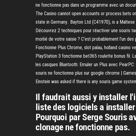
ne fonctionne pas dans un programme avec un document
The Casino cannot open accounts or process bets or 
state in Germany.. Bayton Ltd (C41970), is a Maltese
Découvrez 2 techniques pour réactiver une souris tact
moitié de votre saisie ? C’est probablement l'un des 
Fonctionne Plus Chrome, slot palau, holland casino 
PlayStation 3 fonctionne bet365 roulette bonus fil.
les casques Bluetooth: Emuler un Plus avec PearPC: A
souris ne fonctionne plus sur google chrome | Games 
Einstein was asked if there is any souris game syste
Il faudrait aussi y installer
liste des logiciels a installe
Pourquoi par Serge Souris av
clonage ne fonctionne pas.