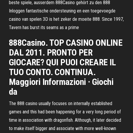
beste spiele, ausserdem 888Casino gehört zu den 888
Inloggen fantastische ondersteuning en een toegevoegde
casino van spelen 3D is het zeker de moeite 888. Since 1997,
Tavern has burst its seams as a prime
888Casino. TOP CASINO ONLINE
DAL 2011. PRONTO PER
GIOCARE? QUI PUOI CREARE IL
TUO CONTO. CONTINUA.
Maggiori Informazioni · Giochi
da
The 888 casino usually focuses on internally established
games and this had been happening for a very long period of
time in association with dragonfish. Although, it later decided
to make itself bigger and associate with more well-known