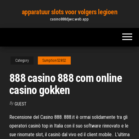
Skip
apparatuur slots voor volgers legioen
to
casino888djwc.web.app
the
content
Category
Sumption52852
888 casino 888 com online
casino gokken
By
GUEST
Recensione del Casino 888. 888.it è ormai solidamente tra gli
operatori casinò top in Italia con il suo software rinnovato e le
sue rinomate slot, il casinò dal vivo ed il client mobile.. L’ultima