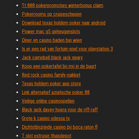
Tt 888 pokerpromoties winterbonus claim
Pokerrooms op cruiseschepen
Download texas holdem poker naar android
Power mac g5 geheugenslots
Diner en casino baden bei wien
Is er een rad van fortuin-spel voor playstation 3
Jack campbell black jack geary
Koop een pokertafel bij mij in de buurt
Red rock casino family-pakket
Texas holdem poker app store
Link alternatief aziatische poker 88
Veilige online casinospellen
Black jack davey hoera voor de riff-raff
Grote k casino odessa tx
Dichtstbijzijnde casino bij boca raton fl
T slot extrusie thuisdepot