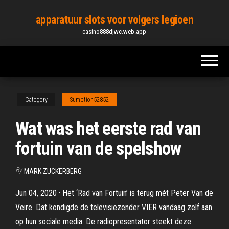
Skip
apparatuur slots voor volgers legioen
to
casino888djwc.web.app
the
content
Category
Sumption52852
Wat was het eerste rad van
fortuin van de spelshow
By
MARK ZUCKERBERG
Jun 04, 2020 · Het ‘Rad van Fortuin’ is terug mét Peter Van de
Veire. Dat kondigde de televisiezender VIER vandaag zelf aan
op hun sociale media. De radiopresentator steekt deze